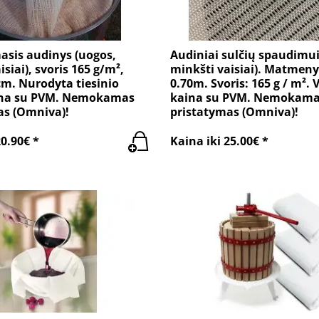
asis audinys (uogos,
Audiniai sulčių spaudimui
siai), svoris 165 g/m²,
minkšti vaisiai). Matmeny
cm. Nurodyta tiesinio
0.70m. Svoris: 165 g / m². 
ina su PVM. Nemokamas
kaina su PVM. Nemokam
as (Omniva)!
pristatymas (Omniva)!
20.90€ *
Kaina iki 25.00€ *