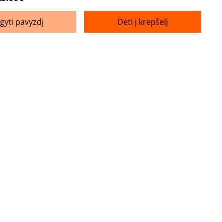
igyti pavyzdį
Dėti į krepšelį