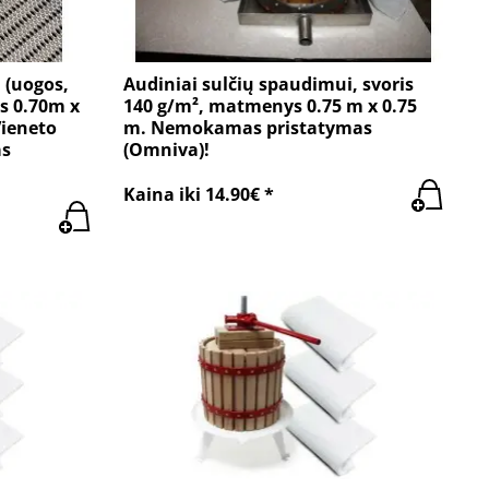
 (uogos,
Audiniai sulčių spaudimui, svoris
s 0.70m x
140 g/m², matmenys 0.75 m x 0.75
Vieneto
m. Nemokamas pristatymas
as
(Omniva)!
Kaina iki 14.90€ *