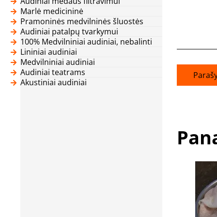
Audiniai medaus filtravimui
Marlė medicininė
Pramoninės medvilninės šluostės
Audiniai patalpų tvarkymui
100% Medvilniniai audiniai, nebalinti
Lininiai audiniai
Medvilniniai audiniai
Audiniai teatrams
Parašy
Akustiniai audiniai
Pana