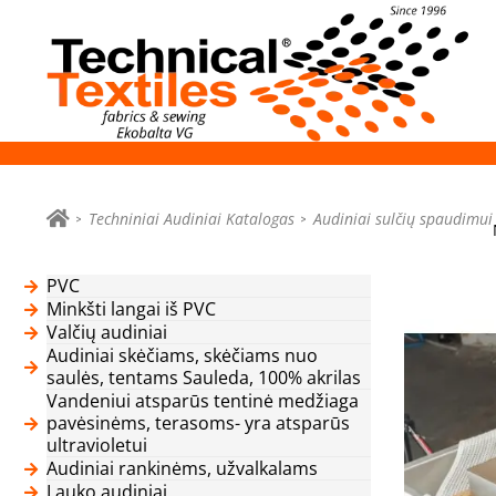
Techniniai Audiniai Katalogas
Audiniai sulčių spaudimui
PVC
Minkšti langai iš PVC
Valčių audiniai
Audiniai skėčiams, skėčiams nuo
saulės, tentams Sauleda, 100% akrilas
Vandeniui atsparūs tentinė medžiaga
pavėsinėms, terasoms- yra atsparūs
ultravioletui
Audiniai rankinėms, užvalkalams
Lauko audiniai