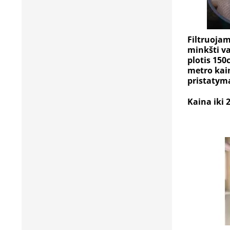
Filtruojam
minkšti vai
plotis 150
metro ka
pristatym
Kaina iki 