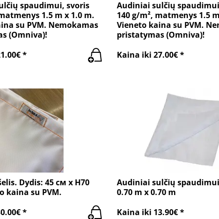
ulčių spaudimui, svoris
Audiniai sulčių spaudimui
 matmenys 1.5 m x 1.0 m.
140 g/m², matmenys 1.5 m
aina su PVM. Nemokamas
Vieneto kaina su PVM. 
as (Omniva)!
pristatymas (Omniva)!
21.00€ *
Kaina iki 27.00€ *
šelis. Dydis: 45 см x H70
Audiniai sulčių spaudimui
to kaina su PVM.
0.70 m x 0.70 m
30.00€ *
Kaina iki 13.90€ *