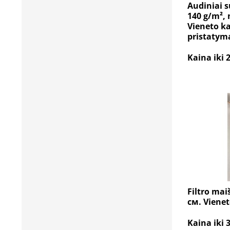
Audiniai s
140 g/m²,
Vieneto k
pristatym
Kaina iki 
Filtro mai
см. Viene
Kaina iki 