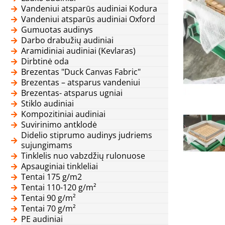
Vandeniui atsparūs audiniai Kodura
Vandeniui atsparūs audiniai Oxford
Gumuotas audinys
Darbo drabužių audiniai
Aramidiniai audiniai (Kevlaras)
Dirbtinė oda
Brezentas "Duck Canvas Fabric"
Brezentas – atsparus vandeniui
Brezentas- atsparus ugniai
Stiklo audiniai
Kompozitiniai audiniai
Suvirinimo antklodė
Didelio stiprumo audinys judriems
sujungimams
Tinklelis nuo vabzdžių rulonuose
Apsauginiai tinkleliai
Tentai 175 g/m2
Tentai 110-120 g/m²
Tentai 90 g/m²
Tentai 70 g/m²
PE audiniai