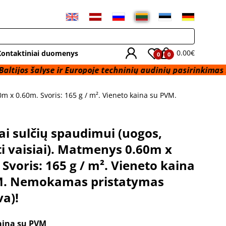
0.00€
Kontaktiniai duomenys
0
0
alyse ir Europoje techninių audinių pasirinkimas iš sandėli
m x 0.60m. Svoris: 165 g / m². Vieneto kaina su PVM.
ai sulčių spaudimui (uogos,
i vaisiai). Matmenys 0.60m x
 Svoris: 165 g / m². Vieneto kaina
M. Nemokamas pristatymas
a)!
aina su PVM