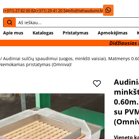
(+371) 27 82 00 82
(+371) 29 41 20 54
info@tehaudumi.lv
Apie mus
Katalogas
Pristatymas
Apmokėjimas
Didžiausias Baltijos š
/ Audiniai sulčių spaudimui (uogos, minkšti vaisiai). Matmenys 0.60
Nemokamas pristatymas (Omniva)!
Audini
minkšt
0.60m.
su PV
(Omniv
Vieneto k