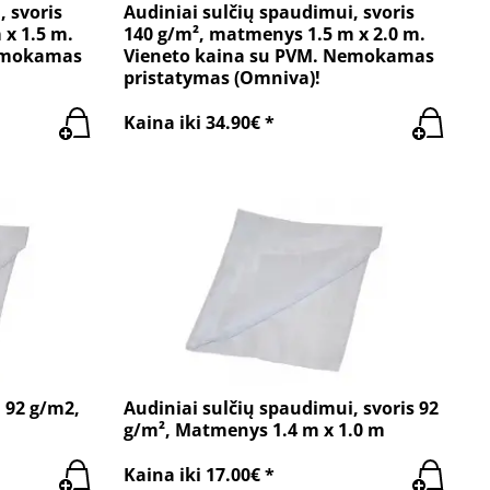
, svoris
Audiniai sulčių spaudimui, svoris
 x 1.5 m.
140 g/m², matmenys 1.5 m x 2.0 m.
Nemokamas
Vieneto kaina su PVM. Nemokamas
pristatymas (Omniva)!
Kaina iki 34.90€ *
 92 g/m2,
Audiniai sulčių spaudimui, svoris 92
g/m², Matmenys 1.4 m x 1.0 m
Kaina iki 17.00€ *