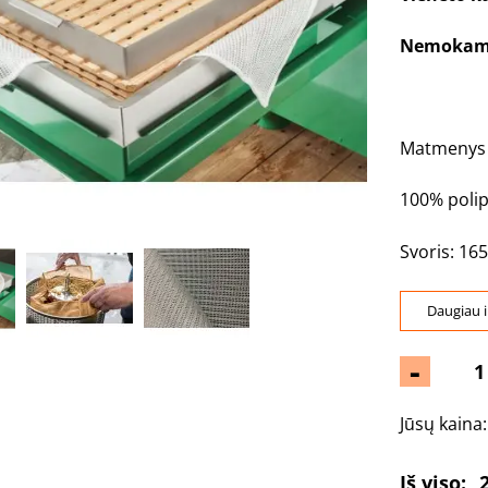
Nemokama
Matmeny
100% polip
Svoris: 165
Daugiau i
-
Jūsų kaina
Iš viso: