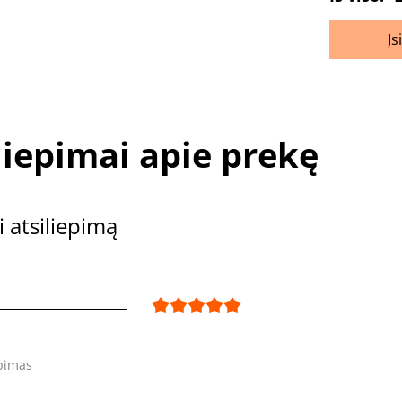
Įs
liepimai apie prekę
i atsiliepimą
epimas