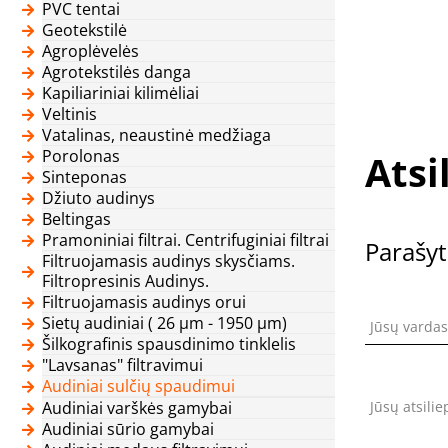
PVC tentai
Geotekstilė
Agroplėvelės
Agrotekstilės danga
Kapiliariniai kilimėliai
Veltinis
Vatalinas, neaustinė medžiaga
Porolonas
Atsi
Sinteponas
Džiuto audinys
Beltingas
Pramoniniai filtrai. Centrifuginiai filtrai
Parašyt
Filtruojamasis audinys skysčiams.
Filtropresinis Audinys.
Filtruojamasis audinys orui
Sietų audiniai ( 26 μm - 1950 μm)
Jūsų vardas
Šilkografinis spausdinimo tinklelis
"Lavsanas" filtravimui
Audiniai sulčių spaudimui
Audiniai varškės gamybai
Jūsų atsili
Audiniai sūrio gamybai