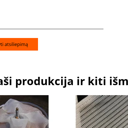
ti atsiliepimą
ši produkcija ir kiti iš