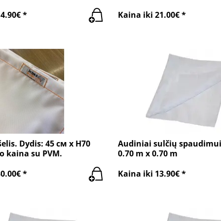
14.90€ *
Kaina iki 21.00€ *
šelis. Dydis: 45 см x H70
Audiniai sulčių spaudimui
to kaina su PVM.
0.70 m x 0.70 m
30.00€ *
Kaina iki 13.90€ *