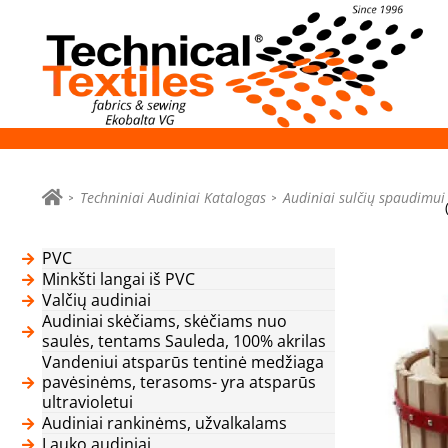
Techniniai Audiniai Katalogas
Audiniai sulčių spaudimui
PVC
Minkšti langai iš PVC
Valčių audiniai
Audiniai skėčiams, skėčiams nuo
saulės, tentams Sauleda, 100% akrilas
Vandeniui atsparūs tentinė medžiaga
pavėsinėms, terasoms- yra atsparūs
ultravioletui
Audiniai rankinėms, užvalkalams
Lauko audiniai