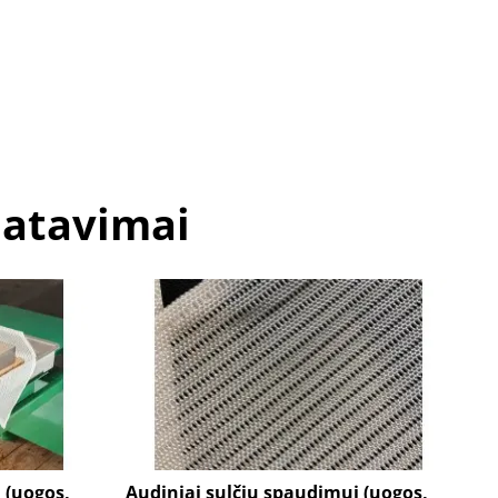
matavimai
 (uogos,
Audiniai sulčių spaudimui (uogos,