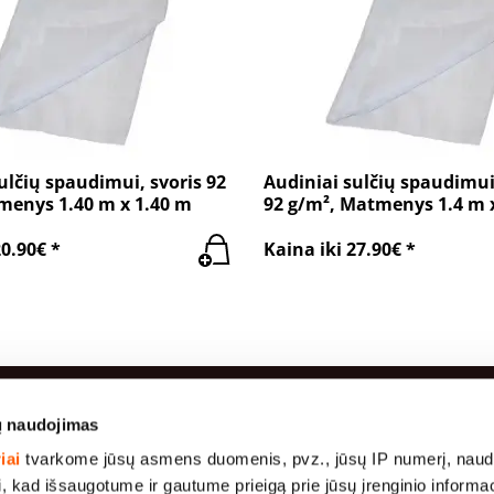
ulčių spaudimui, svoris 92
Audiniai sulčių spaudimui
menys 1.40 m x 1.40 m
92 g/m², Matmenys 1.4 m 
20.90€ *
Kaina iki 27.90€ *
ų naudojimas
usi pardavimai
Informacija
iai
tvarkome jūsų asmens duomenis, pvz., jūsų IP numerį, naud
i, kad išsaugotume ir gautume prieigą prie jūsų įrenginio informa
Gamyba