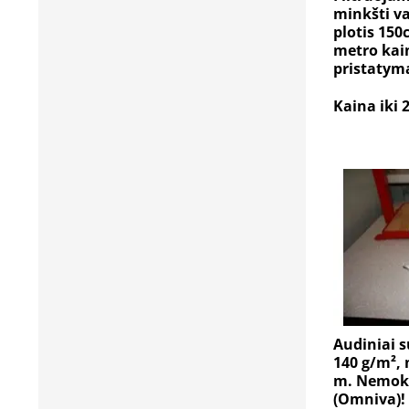
minkšti vai
plotis 150
metro ka
pristatym
Kaina iki 
Audiniai s
140 g/m²,
m. Nemok
(Omniva)!