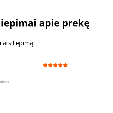
liepimai apie prekę
i atsiliepimą
epimas