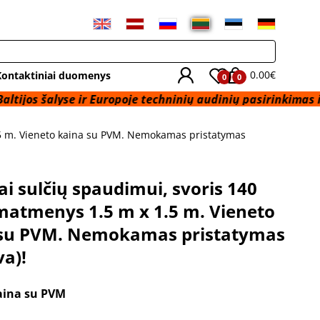
0.00€
Kontaktiniai duomenys
0
0
alyse ir Europoje techninių audinių pasirinkimas iš sandėli
.5 m. Vieneto kaina su PVM. Nemokamas pristatymas
ai sulčių spaudimui, svoris 140
matmenys 1.5 m x 1.5 m. Vieneto
 su PVM. Nemokamas pristatymas
a)!
aina su PVM