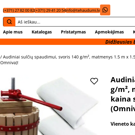
(+371) 27 82 00 82
(+371) 29 41 20 54
info@tehaudumi.lv
Apie mus
Katalogas
Pristatymas
Apmokėjimas
Didžiausias Baltijos š
/ Audiniai sulčių spaudimui, svoris 140 g/m², matmenys 1.5 m x 1
(Omniva)!
Audini
g/m², 
kaina
(Omniv
Vieneto k