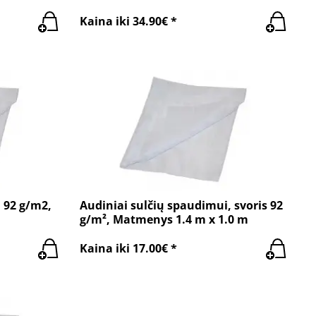
Kaina iki 34.90€ *
 92 g/m2,
Audiniai sulčių spaudimui, svoris 92
g/m², Matmenys 1.4 m x 1.0 m
Kaina iki 17.00€ *