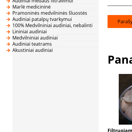
Audiniai medaus filtravimui
Marlė medicininė
Pramoninės medvilninės šluostės
Audiniai patalpų tvarkymui
Parašy
100% Medvilniniai audiniai, nebalinti
Lininiai audiniai
Medvilniniai audiniai
Audiniai teatrams
Akustiniai audiniai
Pana
Filtruojam