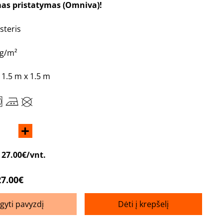
s pristatymas
(Omniva)!
steris
 g/m²
1.5 m x 1.5 m
+
:
27.00€/vnt.
27.00€
igyti pavyzdį
Dėti į krepšelį