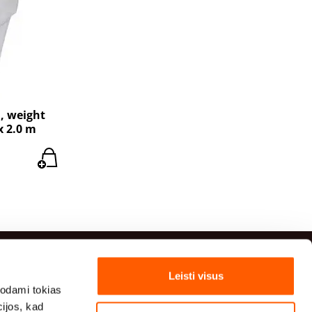
, weight
x 2.0 m
Leisti visus
Kontaktiniai duomenys
odami tokias
cijos, kad
(+371) 29 41 20 54