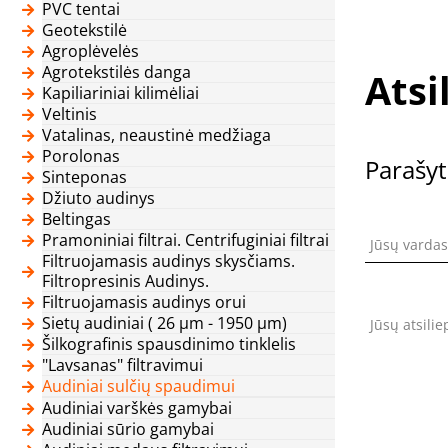
PVC tentai
Geotekstilė
Agroplėvelės
Agrotekstilės danga
Atsi
Kapiliariniai kilimėliai
Veltinis
Vatalinas, neaustinė medžiaga
Porolonas
Parašyt
Sinteponas
Džiuto audinys
Beltingas
Pramoniniai filtrai. Centrifuginiai filtrai
Jūsų vardas
Filtruojamasis audinys skysčiams.
Filtropresinis Audinys.
Filtruojamasis audinys orui
Sietų audiniai ( 26 μm - 1950 μm)
Jūsų atsili
Šilkografinis spausdinimo tinklelis
"Lavsanas" filtravimui
Audiniai sulčių spaudimui
Audiniai varškės gamybai
Audiniai sūrio gamybai