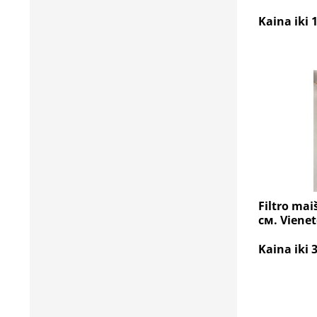
Kaina iki 
Filtro mai
см. Viene
Kaina iki 