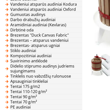
Vandeniui atsparūs audiniai Kodura
Vandeniui atsparūs audiniai Oxford
Gumuotas audinys
Darbo drabužių audiniai
Aramidiniai audiniai (Kevlaras)
Dirbtinė oda
Brezentas "Duck Canvas Fabric"
Brezentas – atsparus vandeniui
Brezentas- atsparus ugniai
Stiklo audiniai
Kompozitiniai audiniai
Suvirinimo antklodė
Didelio stiprumo audinys judriems
sujungimams
Tinklelis nuo vabzdžių rulonuose
Apsauginiai tinkleliai
Tentai 175 g/m2
Tentai 110-120 g/m²
Tentai 90 g/m²
Tentai 70 g/m²
PE audiniai