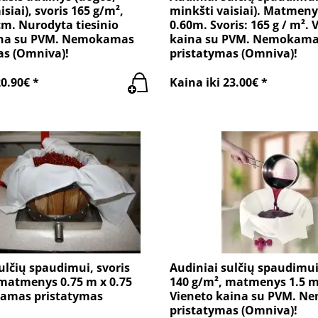
siai), svoris 165 g/m²,
minkšti vaisiai). Matmeny
cm. Nurodyta tiesinio
0.60m. Svoris: 165 g / m². 
ina su PVM. Nemokamas
kaina su PVM. Nemokam
as (Omniva)!
pristatymas (Omniva)!
20.90€ *
Kaina iki 23.00€ *
ulčių spaudimui, svoris
Audiniai sulčių spaudimui
 matmenys 0.75 m x 0.75
140 g/m², matmenys 1.5 m
amas pristatymas
Vieneto kaina su PVM. 
pristatymas (Omniva)!