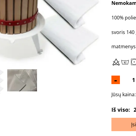
Nemokama
100% polie
svoris 140
matmenys 
-
Jūsų kaina
Iš viso:
Įs