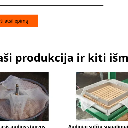
ti atsiliepimą
ši produkcija ir kiti iš
asis audinys (uogos,
Audiniai sulčių spaudimui