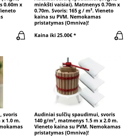
s 0.60m x
minkšti vaisiai). Matmenys 0.70m x
Vieneto
0.70m. Svoris: 165 g / m². Vieneto
as
kaina su PVM. Nemokamas
pristatymas (Omniva)!
Kaina iki 25.00€ *
, svoris
Audiniai sulčių spaudimui, svoris
 x 1.0 m.
140 g/m², matmenys 1.5 m x 2.0 m.
Nemokamas
Vieneto kaina su PVM. Nemokamas
pristatymas (Omniva)!