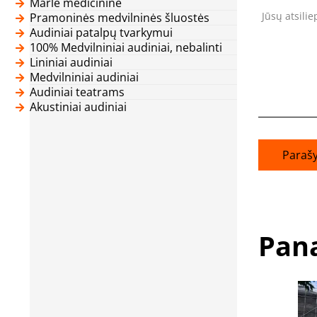
Marlė medicininė
Jūsų atsili
Pramoninės medvilninės šluostės
Audiniai patalpų tvarkymui
100% Medvilniniai audiniai, nebalinti
Lininiai audiniai
Medvilniniai audiniai
Audiniai teatrams
Akustiniai audiniai
Parašy
Pana