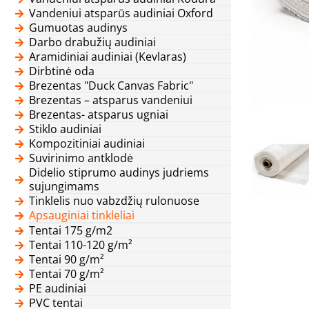
Vandeniui atsparūs audiniai Oxford
Gumuotas audinys
Darbo drabužių audiniai
Aramidiniai audiniai (Kevlaras)
Dirbtinė oda
Brezentas "Duck Canvas Fabric"
Brezentas – atsparus vandeniui
Brezentas- atsparus ugniai
Stiklo audiniai
Kompozitiniai audiniai
Suvirinimo antklodė
Didelio stiprumo audinys judriems
sujungimams
Tinklelis nuo vabzdžių rulonuose
Apsauginiai tinkleliai
Tentai 175 g/m2
Tentai 110-120 g/m²
Tentai 90 g/m²
Tentai 70 g/m²
PE audiniai
PVC tentai