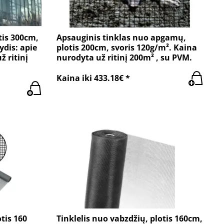
tis 300cm,
Apsauginis tinklas nuo apgamų,
ydis: apie
plotis 200cm, svoris 120g/m². Kaina
 ritinį
nurodyta už ritinį 200m² , su PVM.
Kaina iki 433.18€ *
tis 160
Tinklelis nuo vabzdžių, plotis 160cm,