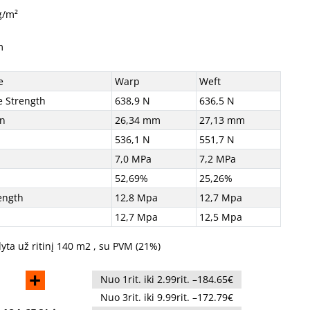
g/m²
m
e
Warp
Weft
e Strength
638,9 N
636,5 N
on
26,34 mm
27,13 mm
536,1 N
551,7 N
7,0 MPa
7,2 MPa
52,69%
25,26%
ength
12,8 Mpa
12,7 Mpa
12,7 Mpa
12,5 Mpa
yta už ritinį 140 m2 , su PVM (21%)
+
Nuo 1rit. iki 2.99rit. –184.65€
Nuo 3rit. iki 9.99rit. –172.79€