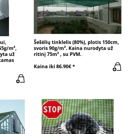
ui,
Šešėlių tinklelis (80%), plotis 150cm,
55g/m²,
svoris 90g/m². Kaina nurodyta už
yta už
ritinį 75m² , su PVM.
okamas
Kaina iki 86.90€ *