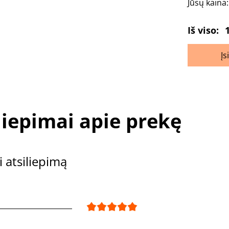
Jūsų kaina
Iš viso:
Įs
liepimai apie prekę
i atsiliepimą