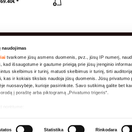
169.40€ *
ų naudojimas
usi pardavimai
Informacija
iai
tvarkome jūsų asmens duomenis, pvz., jūsų IP numerį, naud
i, kad išsaugotume ir gautume prieigą prie jūsų įrenginio informa
Gamyba
dinys
Marlė medicininė
us skelbimus ir turinį, matuoti skelbimus ir turinį, tirti auditoriją 
Apmokėjimas
Geotekstilė
i, kas ir kokiais tikslais naudoja jūsų duomenis. Jūsų privatumo 
Apie mus
iai ( 26
Tentai 175 g/m2
nėje nuosavybėje, kurioje pasirinkote. Savo sutikimą galite bet ka
 μm)
Pristatymas
uorodą į poraštę arba piktogramą „Privatumo trigeris“.
Apsauginiai tinkleliai
Bendrosios
 "Duck
Tinklelis nuo
sąlygos
bric"
at norėtume:
vabzdžių rulonuose
"
apie jūsų geografinę vietą, kurios tikslumas gali būti nustatomas s
renginį aktyviai jį skenuodami pagal specifines charakteristikas (
tatos
Statistika
Rinkodara