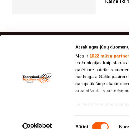
Kaina iki 
Atsakingas jūsų duomen
Didžia
Mes ir
1022 mūsų partner
technologijas kaip slapuka
Džiuto au
galėtume pateikti suasmenint
Veltinis
paslaugas. Galite pasirinkt
Sietų audin
galioja tik šioje skaitmeni
μm - 1950
arba atšaukti spustelėję n
Brezentas
Canvas Fa
Jei leistumėte, mes taip p
"Lavsanas
rinkti informaciją 
filtravimui
paklaida
Sutikimo
Identifikuoti jūsų į
Būtini
Nuos