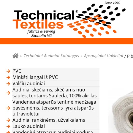
Techniniai Audiniai Katalogas
Apsauginiai tinkleliai
/ Pl
PVC
Minkšti langai iš PVC
Valčių audiniai
Audiniai skėčiams, skėčiams nuo
saulės, tentams Sauleda, 100% akrilas
Vandeniui atsparūs tentinė medžiaga
pavėsinėms, terasoms- yra atsparūs
ultravioletui
Audiniai rankinėms, užvalkalams
Lauko audiniai
Vandeniui atsparūs audiniai Kodura