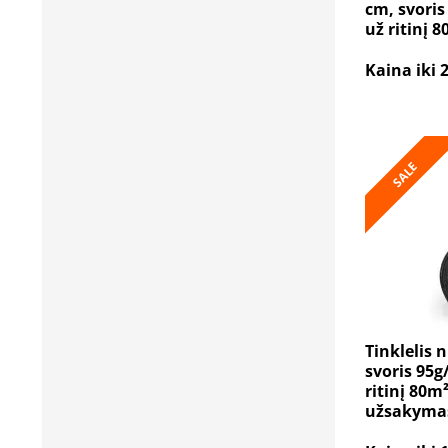
cm, svoris
už ritinį 8
Kaina iki 
SALE
Tinklelis 
svoris 95g
ritinį 80m
užsakymas