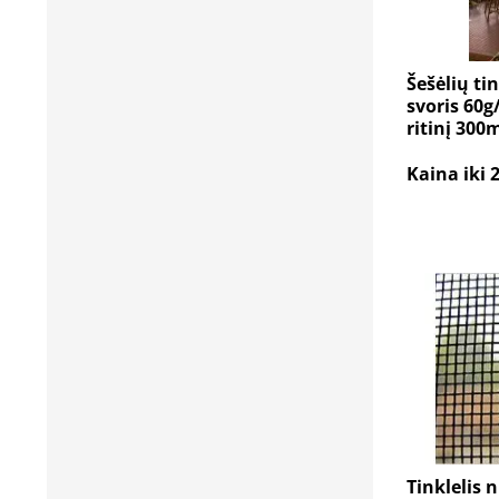
Šešėlių tin
svoris 60g
ritinį 300
Kaina iki 
Tinklelis 