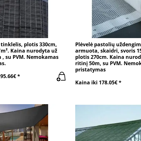
tinklelis, plotis 330cm,
Plėvelė pastolių uždengim
/m². Kaina nurodyta už
armuota, skaidri, svoris 1
0m , su PVM. Nemokamas
plotis 270cm. Kaina nurod
as.
ritinį 50m, su PVM. Nem
pristatymas
195.66€ *
Kaina iki 178.05€ *