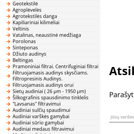
Geotekstilė
Agroplėvelės
Agrotekstilės danga
Kapiliariniai kilimėliai
Veltinis
Vatalinas, neaustinė medžiaga
Porolonas
Sinteponas
Džiuto audinys
Beltingas
Atsi
Pramoniniai filtrai. Centrifuginiai filtrai
Filtruojamasis audinys skysčiams.
Filtropresinis Audinys.
Filtruojamasis audinys orui
Sietų audiniai ( 26 μm - 1950 μm)
Parašyt
Šilkografinis spausdinimo tinklelis
"Lavsanas" filtravimui
Audiniai sulčių spaudimui
Audiniai varškės gamybai
Jūsų vardas
Audiniai sūrio gamybai
Audiniai medaus filtravimui