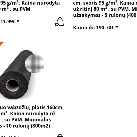
 95 g/m². Kaina nurodyta
cm, svoris 95 g/m². Kaina
0 m² , su PVM
už ritinį 80 m² , su PVM. 
užsakymas - 5 rulonų (40
211.99€ *
Kaina iki 190.70€ *
nuo vabzdžių, plotis 160cm,
/m². Kaina nurodyta už
² , su PVM. Minimalus
 - 10 rulonų (800m2)