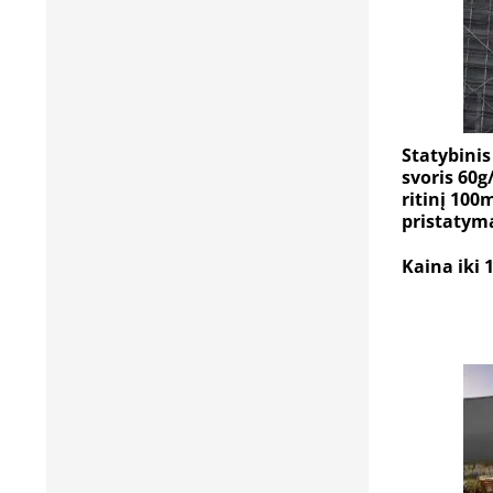
Statybinis 
svoris 60g
ritinį 10
pristatym
Kaina iki 