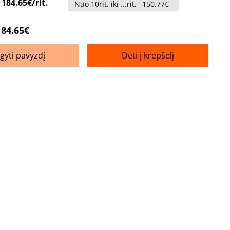
:
184.65€/rit.
Nuo 10rit. iki ...rit. –150.77€
184.65€
igyti pavyzdį
Dėti į krepšelį