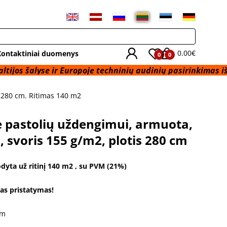
0.00€
Kontaktiniai duomenys
0
0
yse ir Europoje techninių audinių pasirinkimas iš sandėlio 
s 280 cm. Ritimas 140 m2
ė pastolių uždengimui, armuota,
, svoris 155 g/m2, plotis 280 cm
dyta už ritinį 140 m2 , su PVM (21%)
 pristatymas!
cm