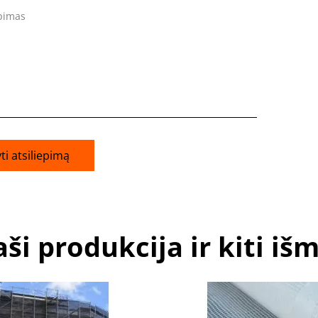
epimas
ti atsiliepimą
ši produkcija ir kiti iš