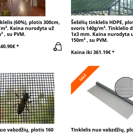
klelis (60%), plotis 300cm,
Šešėlių tinklelis HDPE, plo
/m². Kaina nurodyta už
svoris 140g/m². Tinklelio d
m² , su PVM.
1x3 mm. Kaina nurodyta už
150m² , su PVM.
240.90€ *
Kaina iki 361.19€ *
SALE
nuo vabzdžių, plotis 160
Tinklelis nuo vabzdžių, plo