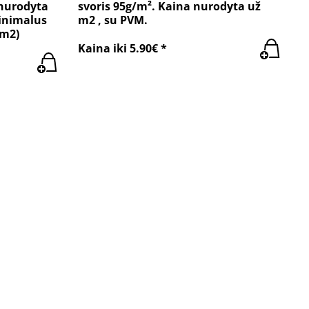
 nurodyta
svoris 95g/m². Kaina nurodyta už
Minimalus
m2 , su PVM.
0m2)
Kaina iki 5.90€ *