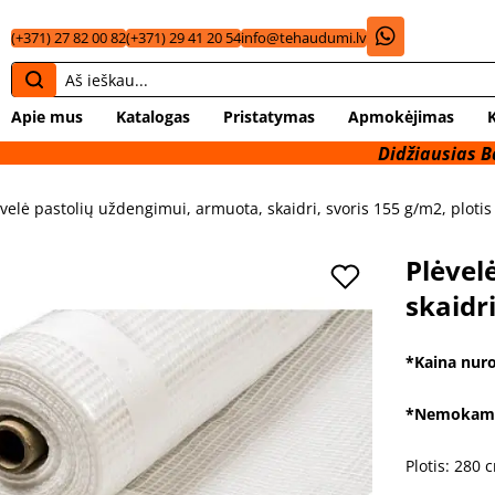
(+371) 27 82 00 82
(+371) 29 41 20 54
info@tehaudumi.lv
Apie mus
Katalogas
Pristatymas
Apmokėjimas
Didžiausias Baltijos šal
ėvelė pastolių uždengimui, armuota, skaidri, svoris 155 g/m2, ploti
Plėvel
skaidri
*Kaina nuro
*Nemokamas
Plotis: 280 