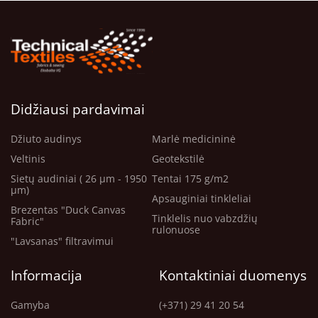
Didžiausi pardavimai
Džiuto audinys
Marlė medicininė
Veltinis
Geotekstilė
Sietų audiniai ( 26 μm - 1950
Tentai 175 g/m2
μm)
Apsauginiai tinkleliai
Brezentas "Duck Canvas
Tinklelis nuo vabzdžių
Fabric"
rulonuose
"Lavsanas" filtravimui
Informacija
Kontaktiniai duomenys
Gamyba
(+371) 29 41 20 54