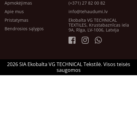
Apmokėjimas
(+371) 27 82 00 82
Apie mus
info@tehaudumi.lv
Pristatymas
Ekobalta VG TECHNICAL
TEXTILES, Krustabaznīcas iela
Bendrosios sąlygos
9A, Rīga, LV-1006, Latvija
2026 SIA Ekobalta VG TECHNICAL Tekstilė. Visos teisės
saugomos