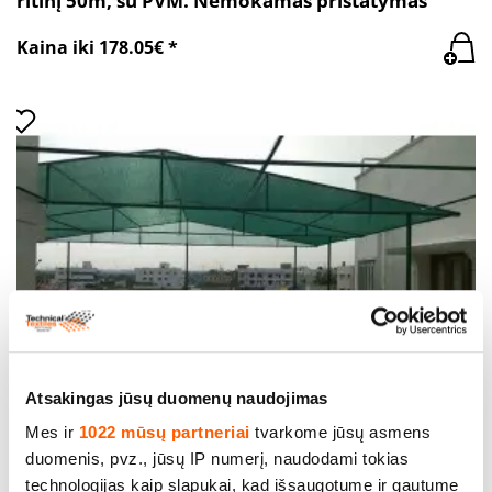
ritinį 50m, su PVM. Nemokamas pristatymas
Kaina iki 178.05€ *
Atsakingas jūsų duomenų naudojimas
Šešėlių tinklelis (80%), plotis 150cm, svoris
Mes ir
1022 mūsų partneriai
tvarkome jūsų asmens
90g/m². Kaina nurodyta už ritinį 75m² , su PVM.
duomenis, pvz., jūsų IP numerį, naudodami tokias
technologijas kaip slapukai, kad išsaugotume ir gautume