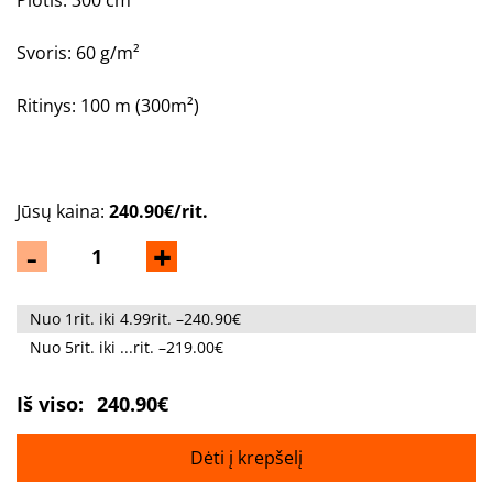
Plotis: 300 cm
Svoris: 60 g/m²
Ritinys
: 100 m (300m²)
Jūsų kaina:
240.90€/rit.
-
+
Nuo 1rit. iki 4.99rit. –240.90€
Nuo 5rit. iki ...rit. –219.00€
Iš viso:
240.90€
Dėti į krepšelį