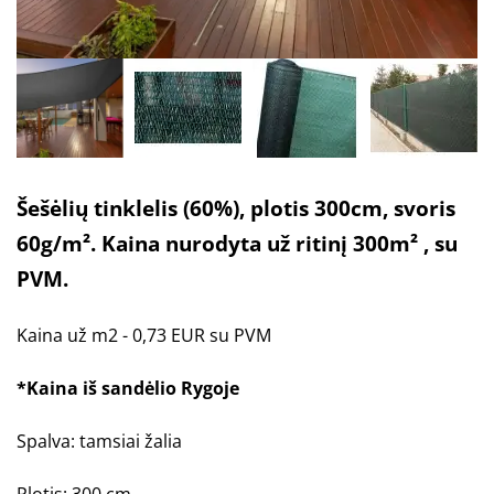
Šešėlių tinklelis (60%), plotis 300cm, svoris
60g/m². Kaina nurodyta už ritinį 300m² , su
PVM.
Kaina už m2 -
0,73
EUR su PVM
*Kaina iš sandėlio Rygoje
Spalva: tamsiai žalia