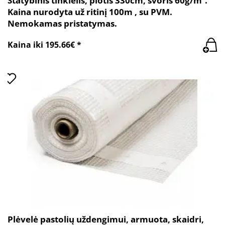
Statybinis tinklelis, plotis 330cm, svoris 60g/m².
Kaina nurodyta už ritinį 100m , su PVM.
Nemokamas pristatymas.
Kaina iki 195.66€ *
Plėvelė pastolių uždengimui, armuota, skaidri,