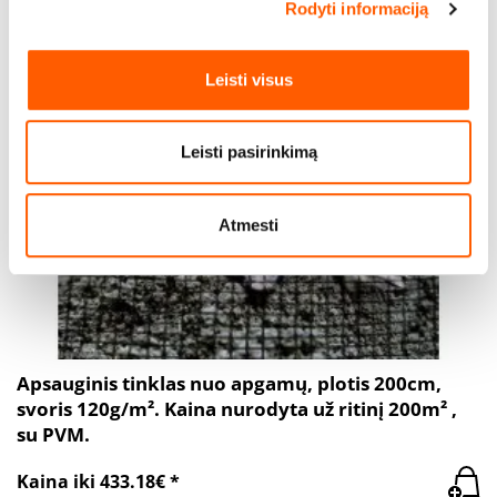
Rodyti informaciją
informacijos dalyje
. Galite bet kada pakeisti arba
pašalinti savo sutikimą iš Slapukų deklaracijos.
Leisti visus
Naudojame slapukus, kad galėtume suasmeninti turinį
bei skelbimus, teikti visuomeninės medijos funkcijas ir
analizuoti srautą. Be to, svetainės naudojimo informaciją
Leisti pasirinkimą
bendriname su visuomeninės medijos, reklamavimo ir
analizės partneriais, kurie gali ją pridėti prie kitos jūsų
pateiktos arba naudojant paslaugas surinktos
Atmesti
informacijos.
Apsauginis tinklas nuo apgamų, plotis 200cm,
svoris 120g/m². Kaina nurodyta už ritinį 200m² ,
su PVM.
Kaina iki 433.18€ *