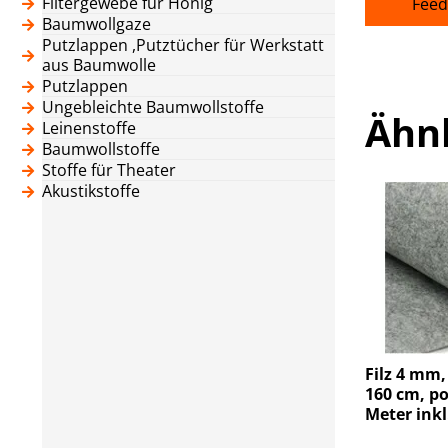
Filtergewebe für Honig
Feed
Baumwollgaze
Putzlappen ,Putztücher für Werkstatt
aus Baumwolle
Putzlappen
Ungebleichte Baumwollstoffe
Ähn
Leinenstoffe
Baumwollstoffe
Stoffe für Theater
Akustikstoffe
Filz 4 mm,
160 cm, po
Meter inkl