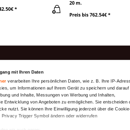
20 m.
42.50€ *
Preis bis 762.54€ *
rodukte
Information
gang mit Ihren Daten
Produktion
be
Baumwollgaze
ner
verarbeiten Ihre persönlichen Daten, wie z. B. Ihre IP-Adress
Zahlung
Geotextilien
ies, um Informationen auf Ihrem Gerät zu speichern und darauf
Über uns
rbung und Inhalte, Messungen von Werbung und Inhalten,
gewebe (
Gewebeplane 175
e Entwicklung von Angeboten zu ermöglichen. Sie entscheiden 
 μm)
g/m2
Versand
ke nutzt. Sie können Ihre Einwilligung jederzeit über die Cookie
Rahmenbedingungen
ewebe,
Schutznetze
s Privacy Trigger Symbol ändern oder widerrufen
uck
Mückennetz
rollenware
den wir auch gerne: