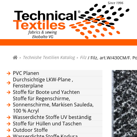
Technishe Textilien Katalog
Filz
/ Filz, art.W/430CM/F. P
PVC Planen
Durchsichtige LKW-Plane ,
Fensterplane
Stoffe für Boote und Yachten
Stoffe für Regenschirme,
Sonnenschirme, Markisen Sauleda,
100 % Acryl
Wasserdichte Stoffe UV beständig
Stoffe für Hüllen und Taschen
Outdoor Stoffe
Wasserdichte Stoffe Kodura