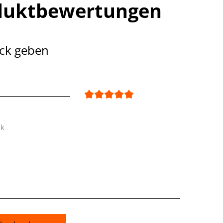
duktbewertungen
ck geben
ck