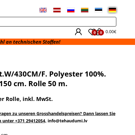
0.00€
0
0
schen Stoffen!
art.W/430CM/F. Polyester 100%.
 150 cm. Rolle 50 m.
er Rolle
, inkl. MwSt.
ragen zu unseren Grosshandelspreisen? Dann lassen Sie
n unter +371 29412054,
info@tehaudumi.lv
0 cm