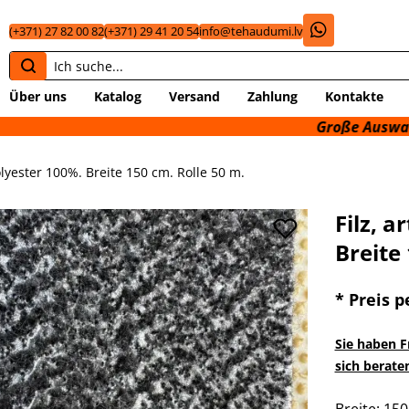
(+371) 27 82 00 82
(+371) 29 41 20 54
info@tehaudumi.lv
Über uns
Katalog
Versand
Zahlung
Kontakte
Große Auswahl an techni
olyester 100%. Breite 150 cm. Rolle 50 m.
Filz, 
Breite
* Preis
p
Sie haben F
sich berate
Breite: 15