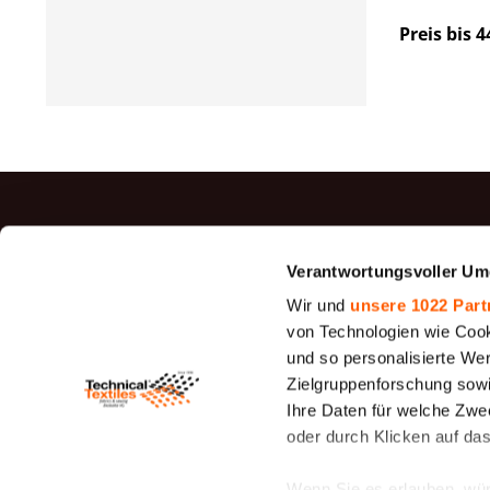
Preis bis 4
TOP P
Verantwortungsvoller Um
Jutegewe
Wir und
unsere 1022 Part
Filz
von Technologien wie Cook
und so personalisierte We
Siebfilter
Zielgruppenforschung sowi
26 - 1950
Ihre Daten für welche Zwec
Canvas G
oder durch Klicken auf da
Cotton D
Canvas
Wenn Sie es erlauben, wür