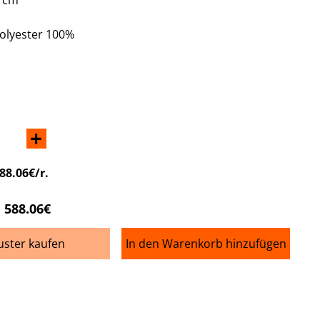
polyester 100%
+
88.06€/r.
588.06€
ster kaufen
In den Warenkorb hinzufügen