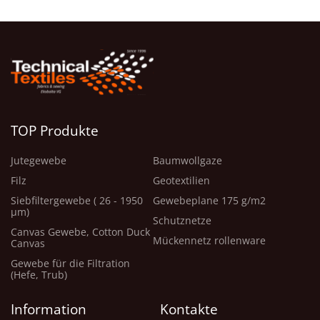
TOP Produkte
Jutegewebe
Baumwollgaze
Filz
Geotextilien
Siebfiltergewebe ( 26 - 1950
Gewebeplane 175 g/m2
μm)
Schutznetze
Canvas Gewebe, Cotton Duck
Mückennetz rollenware
Canvas
Gewebe für die Filtration
(Hefe, Trub)
Information
Kontakte