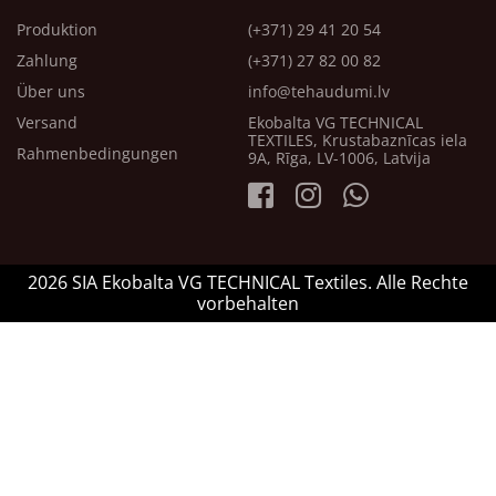
Produktion
(+371) 29 41 20 54
Zahlung
(+371) 27 82 00 82
Über uns
info@tehaudumi.lv
Versand
Ekobalta VG TECHNICAL
TEXTILES, Krustabaznīcas iela
Rahmenbedingungen
9A, Rīga, LV-1006, Latvija
2026 SIA Ekobalta VG TECHNICAL Textiles. Alle Rechte
vorbehalten