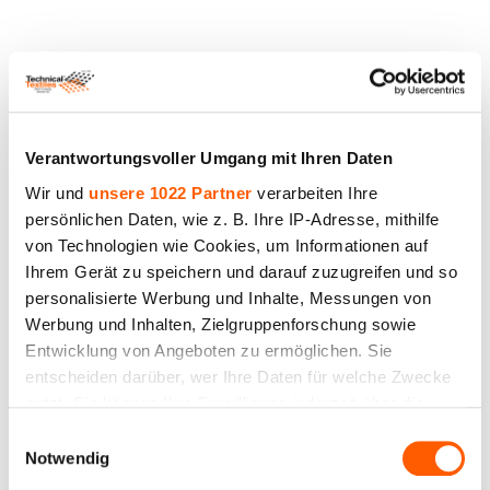
Ihr name
Ihr Feedback
Verantwortungsvoller Umgang mit Ihren Daten
Wir und
unsere 1022 Partner
verarbeiten Ihre
persönlichen Daten, wie z. B. Ihre IP-Adresse, mithilfe
von Technologien wie Cookies, um Informationen auf
Ihrem Gerät zu speichern und darauf zuzugreifen und so
personalisierte Werbung und Inhalte, Messungen von
Werbung und Inhalten, Zielgruppenforschung sowie
Entwicklung von Angeboten zu ermöglichen. Sie
Feedback geben
entscheiden darüber, wer Ihre Daten für welche Zwecke
nutzt. Sie können Ihre Einwilligung jederzeit über die
Ähnliche Produkte und
Cookie-Erklärung oder durch Klicken auf das Privacy
Einwilligungsauswahl
Trigger Symbol ändern oder widerrufen
Notwendig
andere Größen