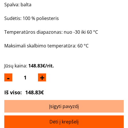
Spalva: balta
Sudėtis: 100 % poliesteris
Temperatūros diapazonas: nuo -30 iki 60 °C
Maksimali skalbimo temperatūra: 60 °C
Jūsų kaina:
148.83€/rit.
-
+
Iš viso:
148.83€
Įsigyti pavyzdį
Dėti į krepšelį