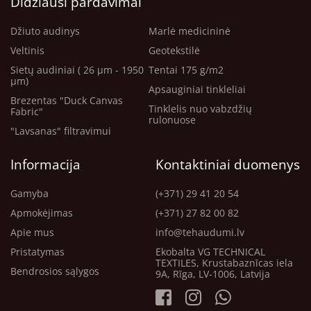
Didžiausi pardavimai
Džiuto audinys
Marlė medicininė
Veltinis
Geotekstilė
Sietų audiniai ( 26 μm - 1950
Tentai 175 g/m2
μm)
Apsauginiai tinkleliai
Brezentas "Duck Canvas
Tinklelis nuo vabzdžių
Fabric"
rulonuose
"Lavsanas" filtravimui
Informacija
Kontaktiniai duomenys
Gamyba
(+371) 29 41 20 54
Apmokėjimas
(+371) 27 82 00 82
Apie mus
info@tehaudumi.lv
Pristatymas
Ekobalta VG TECHNICAL
TEXTILES, Krustabaznīcas iela
Bendrosios sąlygos
9A, Rīga, LV-1006, Latvija