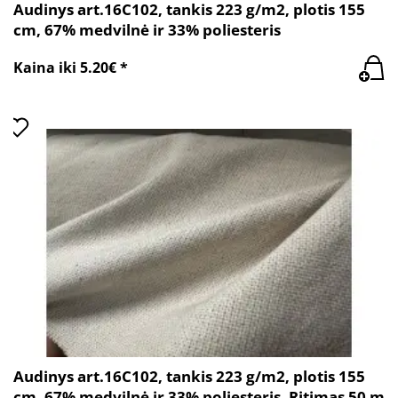
Audinys art.16C102, tankis 223 g/m2, plotis 155
cm, 67% medvilnė ir 33% poliesteris
Kaina iki 5.20€ *
Audinys art.16C102, tankis 223 g/m2, plotis 155
cm, 67% medvilnė ir 33% poliesteris. Ritimas 50 m