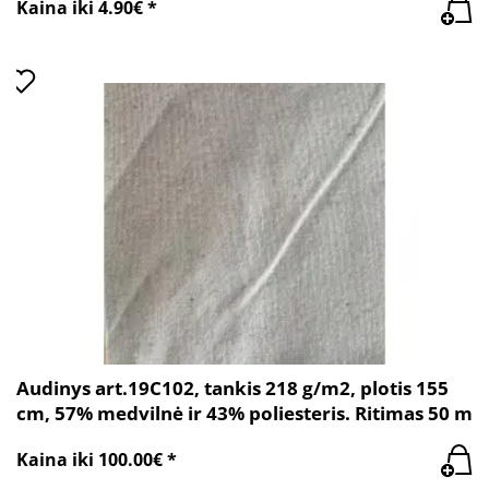
Kaina iki 4.90€ *
Audinys art.19C102, tankis 218 g/m2, plotis 155
cm, 57% medvilnė ir 43% poliesteris. Ritimas 50 m
Kaina iki 100.00€ *