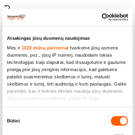
Atsakingas jūsų duomenų naudojimas
Mes ir
1022 mūsų partneriai
tvarkome jūsų asmens
duomenis, pvz., jūsų IP numerį, naudodami tokias
technologijas kaip slapukai, kad išsaugotume ir gautume
prieigą prie jūsų įrenginio informacijos, kad galėtume
pateikti suasmenintus skelbimus ir turinį, matuoti
skelbimus ir turinį, tirti auditoriją ir kurti paslaugas. Galite
pasirinkti, kas ir kokiais tikslais naudoja jūsų duomenis.
Audiniai naudojami oro filtravimui, svoris
Jūsų privatumo pasirinkimai galioja tik šioje
150g/m², plotis 150cm. Nurodyta m² kaina su
skaitmeninėje nuosavybėje, kurioje pasirinkote. Savo
PVM
sutikimą galite bet kada pakeisti arba atšaukti spustelėję
Sutikimo
Kaina iki 10.20€ *
nuorodą į poraštę arba piktogramą „Privatumo trigeris“.
Būtini
pasirinkimas
Jei leistumėte, mes taip pat norėtume: