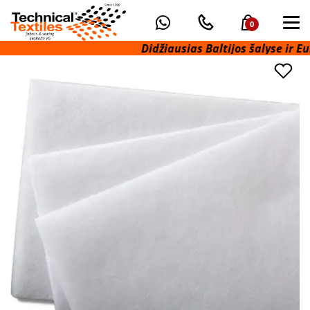
0
Didžiausias Baltijos šalyse ir Euro