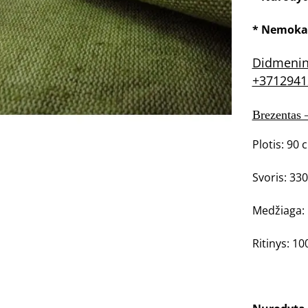
* Nemoka
Didmenine
+371294
Brezentas 
Plotis: 90 
Svoris: 330
Medžiaga: 
Ritinys
: 10