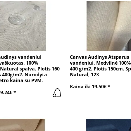
audinys vandeniui
Canvas Audinys Atsparus
 vaškuotas. 100%
vandeniui. Medvilnė 100%.
Natural spalva. Plotis 160
400 g/m2. Plotis 150cm. Sp
s 400g/m2. Nurodyta
Natural, 123
etro kaina su PVM.
Kaina iki 19.50€ *
19.24€ *