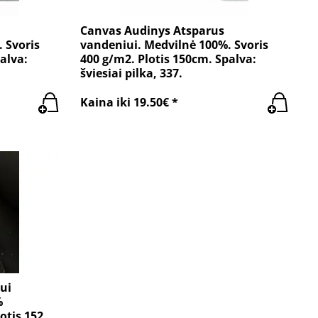
Canvas Audinys Atsparus
 Svoris
vandeniui. Medvilnė 100%. Svoris
alva:
400 g/m2. Plotis 150cm. Spalva:
šviesiai pilka, 337.
Kaina iki 19.50€ *
ui
%
otis 152