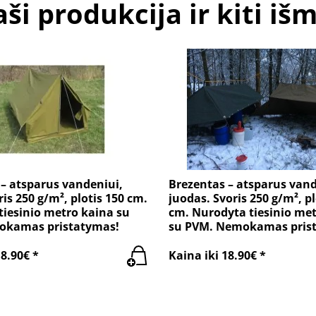
ši produkcija ir kiti iš
– atsparus vandeniui,
Brezentas – atsparus vand
ris 250 g/m², plotis 150 cm.
juodas. Svoris 250 g/m², pl
iesinio metro kaina su
cm. Nurodyta tiesinio me
okamas pristatymas!
su PVM. Nemokamas pris
18.90€ *
Kaina iki 18.90€ *