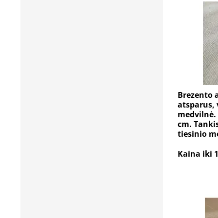
Brezento 
atsparus,
medvilnė. 
cm. Tanki
tiesinio m
Kaina iki 