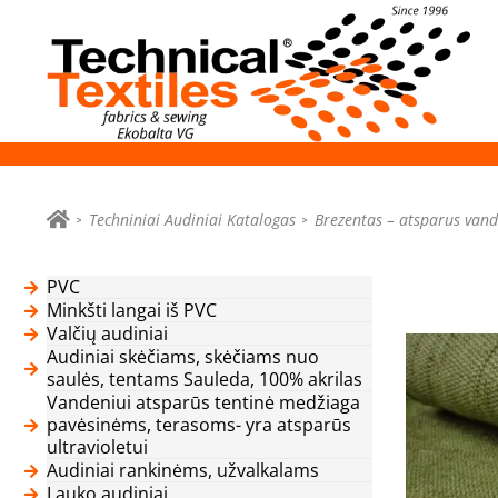
Techniniai Audiniai Katalogas
Brezentas – atsparus vand
PVC
Minkšti langai iš PVC
Valčių audiniai
Audiniai skėčiams, skėčiams nuo
saulės, tentams Sauleda, 100% akrilas
Vandeniui atsparūs tentinė medžiaga
pavėsinėms, terasoms- yra atsparūs
ultravioletui
Audiniai rankinėms, užvalkalams
Lauko audiniai