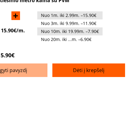
tiesinio metro kaina su PVM
+
Nuo 1m. iki 2.99m. –15.90€
Nuo 3m. iki 9.99m. –11.90€
:
15.90€/m.
Nuo 10m. iki 19.99m. –7.90€
Nuo 20m. iki ...m. –6.90€
15.90€
igyti pavyzdį
Dėti į krepšelį