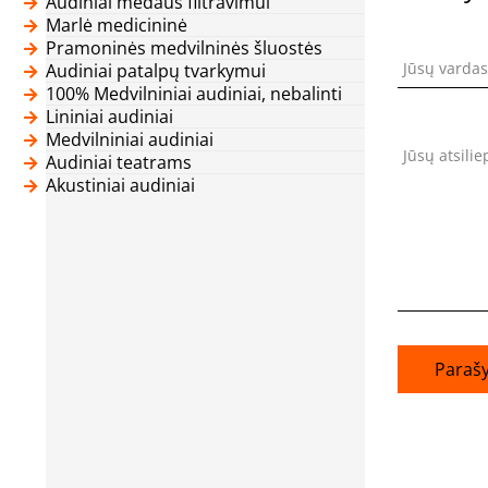
Audiniai medaus filtravimui
Marlė medicininė
Pramoninės medvilninės šluostės
Jūsų vardas
Audiniai patalpų tvarkymui
100% Medvilniniai audiniai, nebalinti
Lininiai audiniai
Medvilniniai audiniai
Jūsų atsili
Audiniai teatrams
Akustiniai audiniai
Parašy