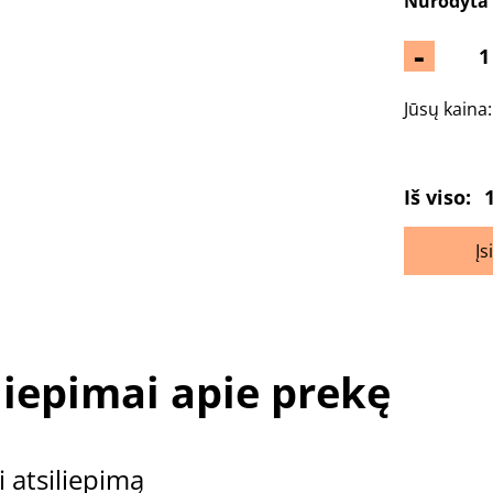
Nurodyta 
-
Jūsų kaina
Iš viso:
Įs
liepimai apie prekę
i atsiliepimą