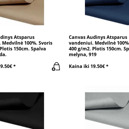
dinys Atsparus
Canvas Audinys Atsparus
 Medvilnė 100%. Svoris
vandeniui. Medvilnė 100%.
Plotis 150cm. Spalva
400 g/m2. Plotis 150cm. Sp
da.
melyna, 919
19.50€ *
Kaina iki 19.50€ *