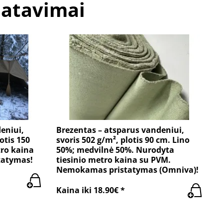
matavimai
eniui,
Brezentas – atsparus vandeniui,
otis 150
svoris 502 g/m², plotis 90 cm. Lino
tro kaina
50%; medvilnė 50%. Nurodyta
tatymas!
tiesinio metro kaina su PVM.
Nemokamas pristatymas (Omniva)!
Kaina iki 18.90€ *