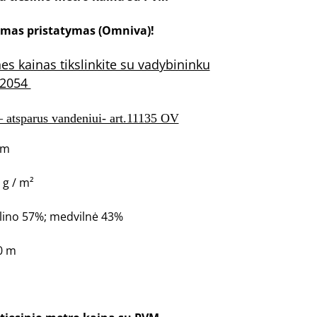
mas pristatymas (Omniva)!
s kainas tikslinkite su vadybininku
12054
– atsparus vandeniui- art.11135 OV
cm
 g / m²
lino 57%; medvilnė 43%
0 m