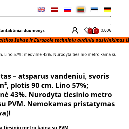
0.00€
Kontaktiniai duomenys
0
0
se ir Europoje techninių audinių pasirinkimas iš sandėlio R
cm. Lino 57%; medvilnė 43%. Nurodyta tiesinio metro kaina su
tas – atsparus vandeniui, svoris
m², plotis 90 cm. Lino 57%;
nė 43%. Nurodyta tiesinio metro
 su PVM. Nemokamas pristatymas
a)!
a tiesinio metro kaina su PVM