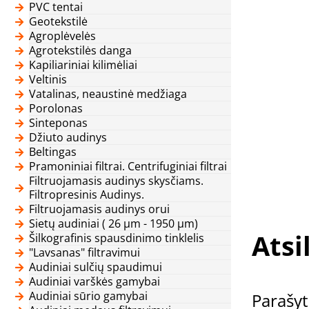
PVC tentai
Geotekstilė
Agroplėvelės
Agrotekstilės danga
Kapiliariniai kilimėliai
Veltinis
Vatalinas, neaustinė medžiaga
Porolonas
Sinteponas
Džiuto audinys
Beltingas
Pramoniniai filtrai. Centrifuginiai filtrai
Filtruojamasis audinys skysčiams.
Filtropresinis Audinys.
Filtruojamasis audinys orui
Sietų audiniai ( 26 μm - 1950 μm)
Atsi
Šilkografinis spausdinimo tinklelis
"Lavsanas" filtravimui
Audiniai sulčių spaudimui
Audiniai varškės gamybai
Audiniai sūrio gamybai
Parašyt