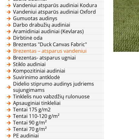
Vandeniui atsparūs audiniai Kodura
Vandeniui atsparūs audiniai Oxford
Gumuotas audinys
Darbo drabužių audiniai
Aramidiniai audiniai (Kevlaras)
Dirbtinė oda
Brezentas "Duck Canvas Fabric"
Brezentas – atsparus vandeniui
Brezentas- atsparus ugniai
Stiklo audiniai
Kompozitiniai audiniai
Suvirinimo antklodė
Didelio stiprumo audinys judriems
sujungimams
Tinklelis nuo vabzdžių rulonuose
Apsauginiai tinkleliai
Tentai 175 g/m2
Tentai 110-120 g/m²
Tentai 90 g/m²
Tentai 70 g/m²
PE audiniai