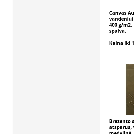
Canvas Au
vandeniui.
400 g/m2. 
spalva.
Kaina iki 
Brezento 
atsparus,
medvilnė. 