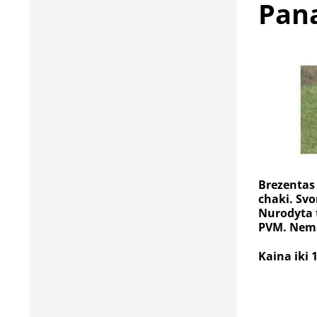
Pana
Brezentas 
chaki. Svo
Nurodyta t
PVM. Nem
Kaina iki 