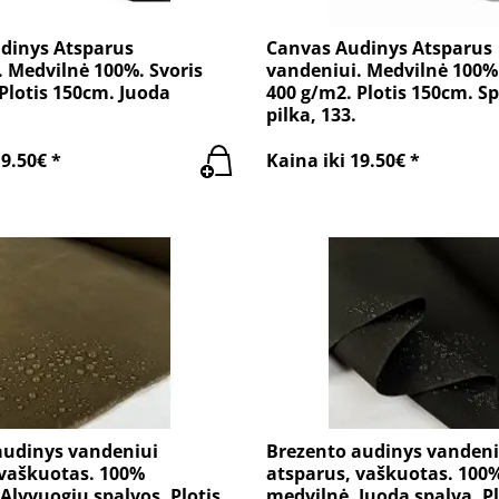
dinys Atsparus
Canvas Audinys Atsparus
 Medvilnė 100%. Svoris
vandeniui. Medvilnė 100%.
Plotis 150cm. Juoda
400 g/m2. Plotis 150cm. Sp
pilka, 133.
19.50€ *
Kaina iki 19.50€ *
audinys vandeniui
Brezento audinys vandeni
 vaškuotas. 100%
atsparus, vaškuotas. 100
Alyvuogių spalvos. Plotis
medvilnė. Juoda spalva. Pl