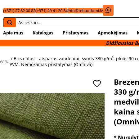
(+371) 27 82 00 82
(+371) 29 41 20 54
info@tehaudumi.lv
Apie mus
Katalogas
Pristatymas
Apmokėjimas
Didžiausias Baltijos šaly
/ Brezentas – atsparus vandeniui, svoris 330 g/m², plotis 90 
eniui
PVM. Nemokamas pristatymas (Omniva)!
Brezen
330 g/
medvil
kaina
(Omniv
* Nurodyt