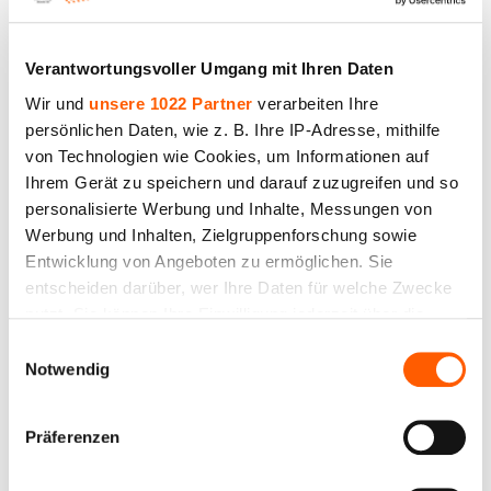
Verantwortungsvoller Umgang mit Ihren Daten
Wir und
unsere 1022 Partner
verarbeiten Ihre
persönlichen Daten, wie z. B. Ihre IP-Adresse, mithilfe
von Technologien wie Cookies, um Informationen auf
Ihrem Gerät zu speichern und darauf zuzugreifen und so
Schattiergewebe (60%), Breite 300 cm, Dichte 60
personalisierte Werbung und Inhalte, Messungen von
g/m². Preis inkl. MwSt.per Rolle (100 laufenden
Werbung und Inhalten, Zielgruppenforschung sowie
Meter)
Entwicklung von Angeboten zu ermöglichen. Sie
entscheiden darüber, wer Ihre Daten für welche Zwecke
Preis bis 240.90€ *
nutzt. Sie können Ihre Einwilligung jederzeit über die
Cookie-Erklärung oder durch Klicken auf das Privacy
Einwilligungsauswahl
Trigger Symbol ändern oder widerrufen
Notwendig
Wenn Sie es erlauben, würden wir auch gerne:
Präferenzen
Informationen über Ihre geografische Lage
erfassen, welche bis auf einige Meter genau sein