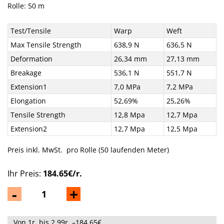
Rolle: 50 m
Test/Tensile
Warp
Weft
Max Tensile Strength
638,9 N
636,5 N
Deformation
26,34 mm
27,13 mm
Breakage
536,1 N
551,7 N
Extension1
7,0 MPa
7,2 MPa
Elongation
52,69%
25,26%
Tensile Strength
12,8 Mpa
12,7 Mpa
Extension2
12,7 Mpa
12,5 Mpa
Preis inkl. MwSt. pro Rolle (50 laufenden Meter)
Ihr Preis:
184.65€/r.
-
+
Von 1r. bis 2.99r. –184.65€