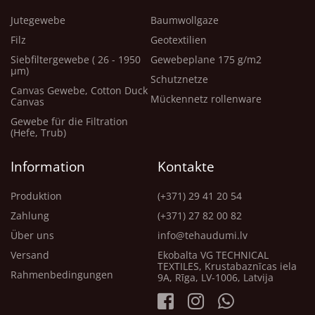
Jutegewebe
Baumwollgaze
Filz
Geotextilien
Siebfiltergewebe ( 26 - 1950
Gewebeplane 175 g/m2
μm)
Schutznetze
Canvas Gewebe, Cotton Duck
Mückennetz rollenware
Canvas
Gewebe für die Filtration
(Hefe, Trub)
Information
Kontakte
Produktion
(+371) 29 41 20 54
Zahlung
(+371) 27 82 00 82
Über uns
info@tehaudumi.lv
Versand
Ekobalta VG TECHNICAL
TEXTILES, Krustabaznīcas iela
Rahmenbedingungen
9A, Rīga, LV-1006, Latvija