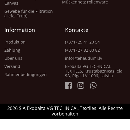
Mückennetz rollenware
Canvas
Gewebe für die Filtration
(Hefe, Trub)
Information
Kontakte
Produktion
(+371) 29 41 20 54
Zahlung
(+371) 27 82 00 82
Über uns
info@tehaudumi.lv
Versand
Ekobalta VG TECHNICAL
TEXTILES, Krustabaznīcas iela
Rahmenbedingungen
9A, Rīga, LV-1006, Latvija
2026 SIA Ekobalta VG TECHNICAL Textiles. Alle Rechte
vorbehalten