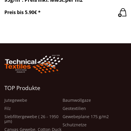
Preis bis 5.90€ *
TOP Produkte
Jutegewebe
Baumwollgaze
Filz
Geotextilien
Siebfiltergewebe ( 26 - 1950
Gewebeplane 175 g/m2
μm)
Schutznetze
Canvas Gewebe, Cotton Duck