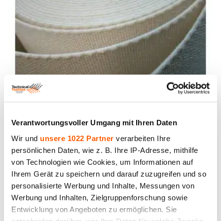
Canvas Gewebe, Baumwolle 100%. Dichte 930
g/m². Breite 110 cm
Verantwortungsvoller Umgang mit Ihren Daten
Preis bis 19.90€ *
Wir und
unsere 1022 Partner
verarbeiten Ihre
persönlichen Daten, wie z. B. Ihre IP-Adresse, mithilfe
von Technologien wie Cookies, um Informationen auf
Ihrem Gerät zu speichern und darauf zuzugreifen und so
personalisierte Werbung und Inhalte, Messungen von
Werbung und Inhalten, Zielgruppenforschung sowie
Entwicklung von Angeboten zu ermöglichen. Sie