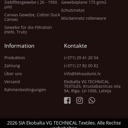
Siebfiltergewebe ( 26 - 1950
Gewebeplane 175 g/m2
μm)
Schutznetze
Canvas Gewebe, Cotton Duck
Mückennetz rollenware
Canvas
Gewebe für die Filtration
(Hefe, Trub)
Information
Kontakte
Produktion
(+371) 29 41 20 54
Zahlung
(+371) 27 82 00 82
Über uns
info@tehaudumi.lv
Versand
Ekobalta VG TECHNICAL
TEXTILES, Krustabaznīcas iela
Rahmenbedingungen
9A, Rīga, LV-1006, Latvija
2026 SIA Ekobalta VG TECHNICAL Textiles. Alle Rechte