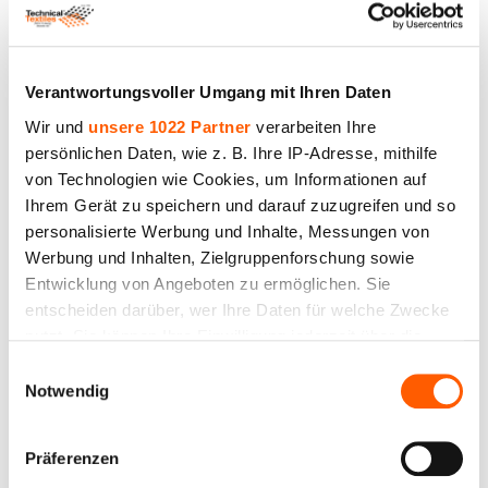
Verantwortungsvoller Umgang mit Ihren Daten
Wir und
unsere 1022 Partner
verarbeiten Ihre
persönlichen Daten, wie z. B. Ihre IP-Adresse, mithilfe
Gewebeplane 1,5x4m, Dichte 70 g/m². Preis inkl.
von Technologien wie Cookies, um Informationen auf
MwSt. per Stück
Ihrem Gerät zu speichern und darauf zuzugreifen und so
personalisierte Werbung und Inhalte, Messungen von
Preis bis 13.50€ *
Werbung und Inhalten, Zielgruppenforschung sowie
Entwicklung von Angeboten zu ermöglichen. Sie
entscheiden darüber, wer Ihre Daten für welche Zwecke
nutzt. Sie können Ihre Einwilligung jederzeit über die
Cookie-Erklärung oder durch Klicken auf das Privacy
Einwilligungsauswahl
Trigger Symbol ändern oder widerrufen
Notwendig
Wenn Sie es erlauben, würden wir auch gerne:
Präferenzen
Informationen über Ihre geografische Lage