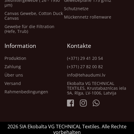
Siebfiltergewebe ( 26 - 1950
Gewebeplane 175 g/m2
μm)
Schutznetze
Canvas Gewebe, Cotton Duck
Mückennetz rollenware
Canvas
Gewebe für die Filtration
(Hefe, Trub)
Information
Kontakte
Produktion
(+371) 29 41 20 54
Zahlung
(+371) 27 82 00 82
Über uns
info@tehaudumi.lv
Versand
Ekobalta VG TECHNICAL
TEXTILES, Krustabaznīcas iela
Rahmenbedingungen
9A, Rīga, LV-1006, Latvija
2026 SIA Ekobalta VG TECHNICAL Textiles. Alle Rechte
vorbehalten