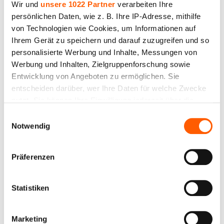
Wir und
unsere 1022 Partner
verarbeiten Ihre
persönlichen Daten, wie z. B. Ihre IP-Adresse, mithilfe
von Technologien wie Cookies, um Informationen auf
Ihrem Gerät zu speichern und darauf zuzugreifen und so
personalisierte Werbung und Inhalte, Messungen von
Werbung und Inhalten, Zielgruppenforschung sowie
Entwicklung von Angeboten zu ermöglichen. Sie
entscheiden darüber, wer Ihre Daten für welche Zwecke
nutzt. Sie können Ihre Einwilligung jederzeit über die
Cookie-Erklärung oder durch Klicken auf das Privacy
Einwilligungsauswahl
Trigger Symbol ändern oder widerrufen
Notwendig
Wasserdichtes Gewebe 03C, Hellgrüne Farbe.
Wenn Sie es erlauben, würden wir auch gerne:
Dichte 234 g/m². Breite 150 cm. Polyester 46%,
Präferenzen
Informationen über Ihre geografische Lage
Baumwolle 54%
erfassen, welche bis auf einige Meter genau sein
Preis bis 18.50€ *
können
Statistiken
Ihr Gerät durch aktives Scannen nach
bestimmten Merkmalen (Fingerprinting) identifizieren
Marketing