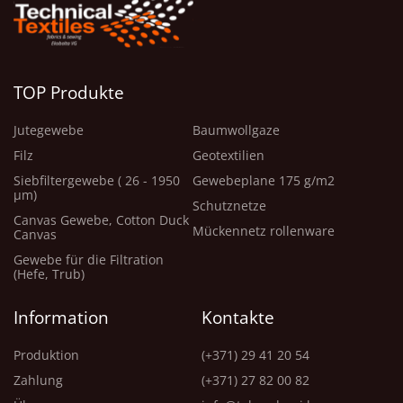
TOP Produkte
Jutegewebe
Baumwollgaze
Filz
Geotextilien
Siebfiltergewebe ( 26 - 1950
Gewebeplane 175 g/m2
μm)
Schutznetze
Canvas Gewebe, Cotton Duck
Mückennetz rollenware
Canvas
Gewebe für die Filtration
(Hefe, Trub)
Information
Kontakte
Produktion
(+371) 29 41 20 54
Zahlung
(+371) 27 82 00 82