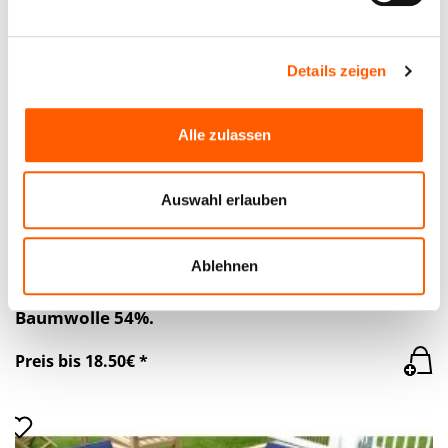
Erfahren Sie mehr darüber, wie Ihre persönlichen Daten
verarbeitet werden, und legen Sie Ihre Präferenzen im
Abschnitt Einzelheiten
fest.
Details zeigen
Wir verwenden Cookies, um Inhalte und Anzeigen zu
personalisieren, Funktionen für soziale Medien anbieten
Alle zulassen
zu können und die Zugriffe auf unsere Website zu
analysieren. Außerdem geben wir Informationen zu Ihrer
Verwendung unserer Website an unsere Partner für
Auswahl erlauben
soziale Medien, Werbung und Analysen weiter. Unsere
Partner führen diese Informationen möglicherweise mit
weiteren Daten zusammen, die Sie ihnen bereitgestellt
Ablehnen
Wasserdichtes Gewebe 03C, Dunkelbeige Farbe.
haben oder die sie im Rahmen Ihrer Nutzung der Dienste
Dichte 234 g/m². Breite 150 cm. Polyester 46%,
gesammelt haben.
Baumwolle 54%.
Preis bis 18.50€ *