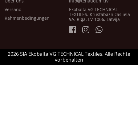
Über uns
info@tehaudumi.lv
Versand
Ekobalta VG TECHNICAL
TEXTILES, Krustabaznīcas iela
Rahmenbedingungen
9A, Rīga, LV-1006, Latvija
2026 SIA Ekobalta VG TECHNICAL Textiles. Alle Rechte
vorbehalten