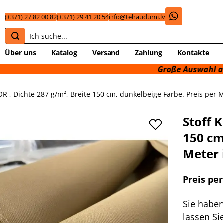
(+371) 27 82 00 82
(+371) 29 41 20 54
info@tehaudumi.lv
Über uns
Katalog
Versand
Zahlung
Kontakte
Große Auswahl an technische
R , Dichte 287 g/m², Breite 150 cm, dunkelbeige Farbe. Preis per M
Stoff 
150 cm
Meter 
Preis pe
Sie habe
lassen Si