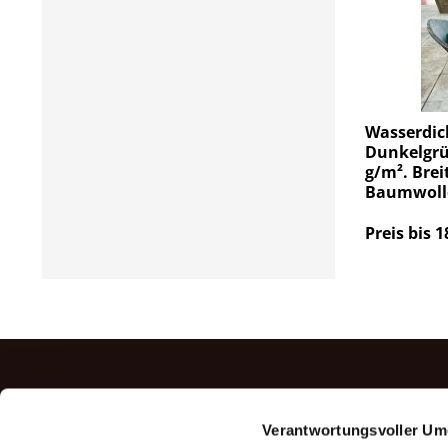
Wasserdic
Dunkelgrü
g/m². Brei
Baumwoll
Preis bis 1
TOP P
Verantwortungsvoller Um