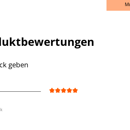
Mu
duktbewertungen
ck geben
ck