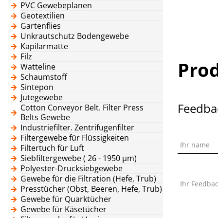
PVC Gewebeplanen
Geotextilien
Gartenflies
Unkrautschutz Bodengewebe
Kapilarmatte
Filz
Pro
Watteline
Schaumstoff
Sintepon
Jutegewebe
Feedba
Cotton Conveyor Belt. Filter Press
Belts Gewebe
Industriefilter. Zentrifugenfilter
Filtergewebe für Flüssigkeiten
Ihr name
Filtertuch für Luft
Siebfiltergewebe ( 26 - 1950 μm)
Polyester-Drucksiebgewebe
Gewebe für die Filtration (Hefe, Trub)
Ihr Feedba
Presstücher (Obst, Beeren, Hefe, Trub)
Gewebe für Quarktücher
Gewebe für Käsetücher