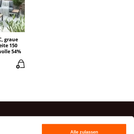
, graue
eite 150
wolle 54%
Kontakte
Alle zulassen