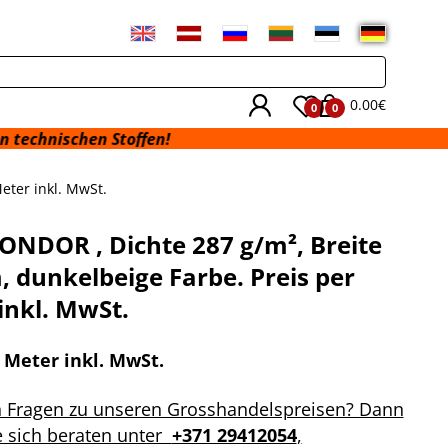
0.00€
0
0
n Stoffen!
eter inkl. MwSt.
KONDOR , Dichte 287 g/m², Breite
, dunkelbeige Farbe. Preis per
inkl. MwSt.
r Meter inkl. MwSt.
n Fragen zu unseren Grosshandelspreisen? Dann
e sich beraten unter
+371 29412054
,