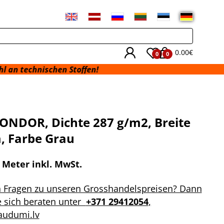
0.00€
0
0
chen Stoffen!
KONDOR, Dichte 287 g/m2, Breite
, Farbe Grau
r Meter inkl. MwSt.
n Fragen zu unseren Grosshandelspreisen? Dann
e sich beraten unter
+371 29412054
,
audumi.lv