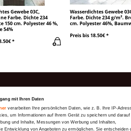
htes Gewebe 03C,
Wasserdichtes Gewebe 03C
ne Farbe. Dichte 234
Farbe. Dichte 234 g/m². Br
te 150 cm. Polyester 46 %,
cm. Polyester 46%, Baum
e 54%
Preis bis 18.50€ *
8.50€ *
rodukte
Information
gang mit Ihren Daten
Produktion
be
Baumwollgaze
ner
verarbeiten Ihre persönlichen Daten, wie z. B. Ihre IP-Adress
Zahlung
Geotextilien
ies, um Informationen auf Ihrem Gerät zu speichern und darauf
Über uns
rbung und Inhalte, Messungen von Werbung und Inhalten,
gewebe (
Gewebeplane 175
e Entwicklung von Angeboten zu ermöglichen. Sie entscheiden 
 μm)
g/m2
Versand