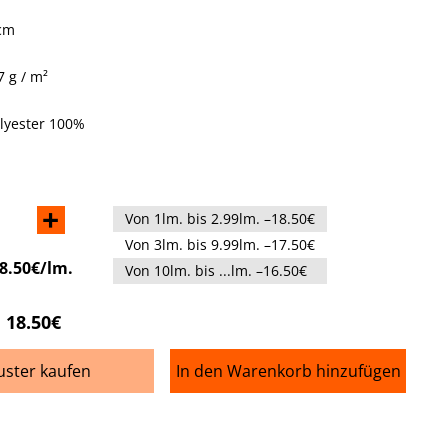
 cm
 g / m²
olyester 100%
+
Von 1lm. bis 2.99lm. –18.50€
Von 3lm. bis 9.99lm. –17.50€
8.50€/lm.
Von 10lm. bis ...lm. –16.50€
18.50€
ster kaufen
In den Warenkorb hinzufügen