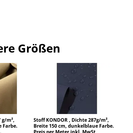
ere Größen
 g/m²,
Stoff KONDOR , Dichte 287g/m²,
e Farbe.
Breite 150 cm, dunkelblaue Farbe.
.
Preis per Meter inkl. MwSt