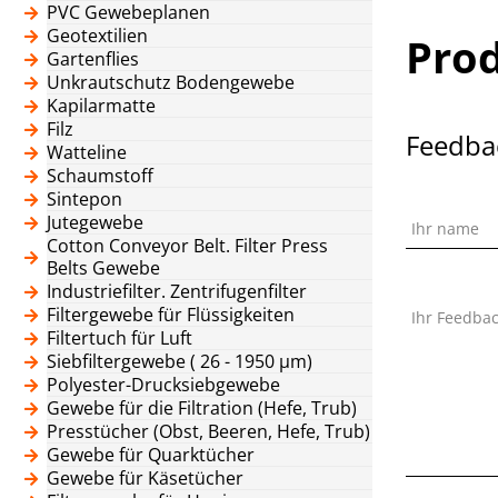
PVC Gewebeplanen
Geotextilien
Pro
Gartenflies
Unkrautschutz Bodengewebe
Kapilarmatte
Filz
Feedba
Watteline
Schaumstoff
Sintepon
Jutegewebe
Ihr name
Cotton Conveyor Belt. Filter Press
Belts Gewebe
Industriefilter. Zentrifugenfilter
Filtergewebe für Flüssigkeiten
Ihr Feedba
Filtertuch für Luft
Siebfiltergewebe ( 26 - 1950 μm)
Polyester-Drucksiebgewebe
Gewebe für die Filtration (Hefe, Trub)
Presstücher (Obst, Beeren, Hefe, Trub)
Gewebe für Quarktücher
Gewebe für Käsetücher