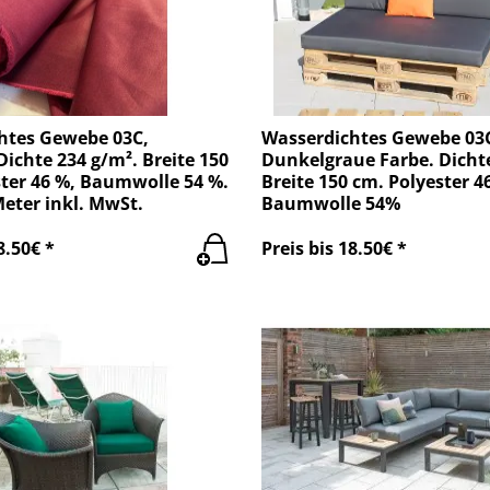
htes Gewebe 03C,
Wasserdichtes Gewebe 03
ichte 234 g/m². Breite 150
Dunkelgraue Farbe. Dichte
ter 46 %, Baumwolle 54 %.
Breite 150 cm. Polyester 4
Meter inkl. MwSt.
Baumwolle 54%
8.50€ *
Preis bis 18.50€ *