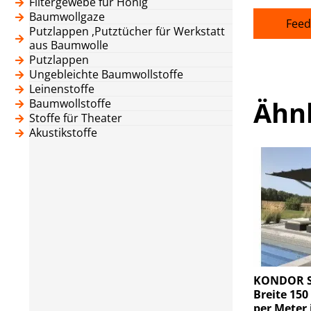
Filtergewebe für Honig
Baumwollgaze
Feed
Putzlappen ,Putztücher für Werkstatt
aus Baumwolle
Putzlappen
Ungebleichte Baumwollstoffe
Leinenstoffe
Ähn
Baumwollstoffe
Stoffe für Theater
Akustikstoffe
KONDOR St
Breite 150
per Meter 