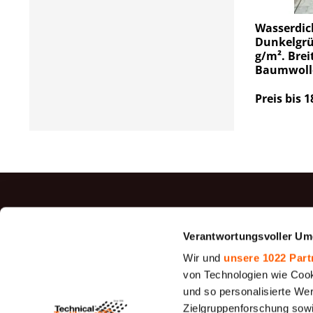
Wasserdic
Dunkelgrü
g/m². Brei
Baumwoll
Preis bis 1
TOP P
Verantwortungsvoller Um
Jutegewe
Wir und
unsere 1022 Part
Filz
von Technologien wie Cook
und so personalisierte We
Siebfilter
Zielgruppenforschung sowi
26 - 1950