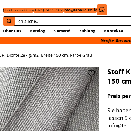
(+371) 27 82 00 82
(+371) 29 41 20 54
info@tehaudumi.lv
Über uns
Katalog
Versand
Zahlung
Kontakte
Große Auswahl an technis
R, Dichte 287 g/m2, Breite 150 cm, Farbe Grau
Stoff 
150 cm
Preis pe
Sie habe
lassen Si
info@teh