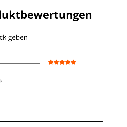
duktbewertungen
ck geben
ck