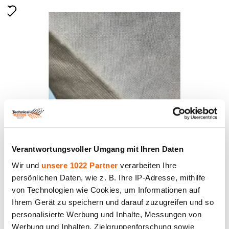
Verantwortungsvoller Umgang mit Ihren Daten
Stoff Art.19C102, Dichte 218 g/m2, Breite 155 cm,
57 % Baumwolle und 43 % Polyester
Wir und
unsere 1022 Partner
verarbeiten Ihre
persönlichen Daten, wie z. B. Ihre IP-Adresse, mithilfe
Preis bis 4.90€ *
von Technologien wie Cookies, um Informationen auf
Ihrem Gerät zu speichern und darauf zuzugreifen und so
personalisierte Werbung und Inhalte, Messungen von
Werbung und Inhalten, Zielgruppenforschung sowie