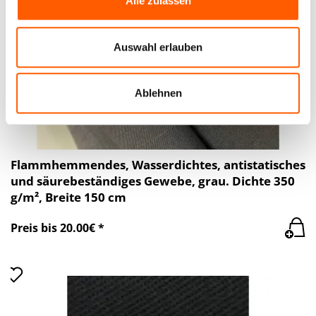
Alle zulassen
zu können und die Zugriffe auf unsere Website zu
analysieren. Außerdem geben wir Informationen zu Ihrer
Verwendung unserer Website an unsere Partner für
Auswahl erlauben
soziale Medien, Werbung und Analysen weiter. Unsere
Partner führen diese Informationen möglicherweise mit
weiteren Daten zusammen, die Sie ihnen bereitgestellt
Ablehnen
haben oder die sie im Rahmen Ihrer Nutzung der Dienste
gesammelt haben.
Flammhemmendes, Wasserdichtes, antistatisches
und säurebeständiges Gewebe, grau. Dichte 350
g/m², Breite 150 cm
Preis bis 20.00€ *