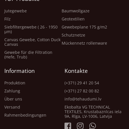
Jutegewebe
Baumwollgaze
Filz
Geotextilien
Siebfiltergewebe ( 26 - 1950
Gewebeplane 175 g/m2
μm)
Schutznetze
Canvas Gewebe, Cotton Duck
Mückennetz rollenware
Canvas
Gewebe für die Filtration
(Hefe, Trub)
Information
Kontakte
Produktion
(+371) 29 41 20 54
Zahlung
(+371) 27 82 00 82
Über uns
info@tehaudumi.lv
Versand
Ekobalta VG TECHNICAL
TEXTILES, Krustabaznīcas iela
Rahmenbedingungen
9A, Rīga, LV-1006, Latvija